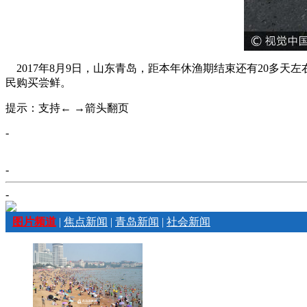
2017年8月9日，山东青岛，距本年休渔期结束还有20多天
民购买尝鲜。
提示：支持← →箭头翻页
-
-
-
图片频道
|
焦点新闻
|
青岛新闻
|
社会新闻
图片新闻