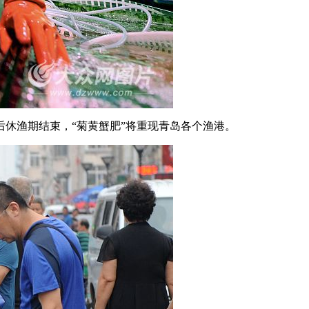
休渔期结束，“菊黄蟹肥”将重现青岛各个渔港。