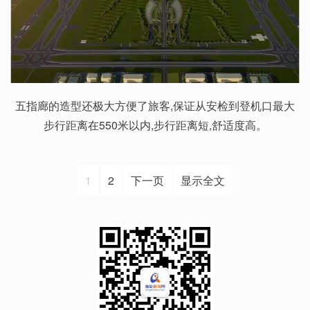
五指廊的造型还极大方便了旅客,保证从安检到登机口最大
步行距离在550米以内,步行距离短,舒适度高。
1
2
下一页
显示全文