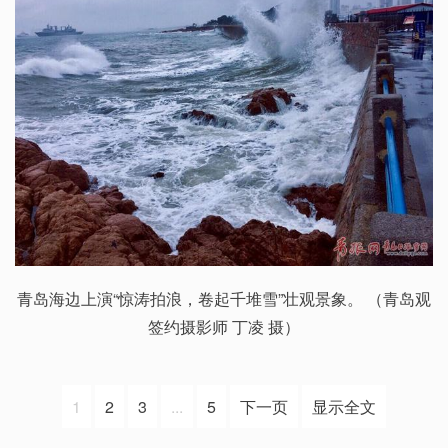
青岛海边上演“惊涛拍浪，卷起千堆雪”壮观景象。 （青岛观
签约摄影师 丁凌 摄）
1
2
3
...
5
下一页
显示全文