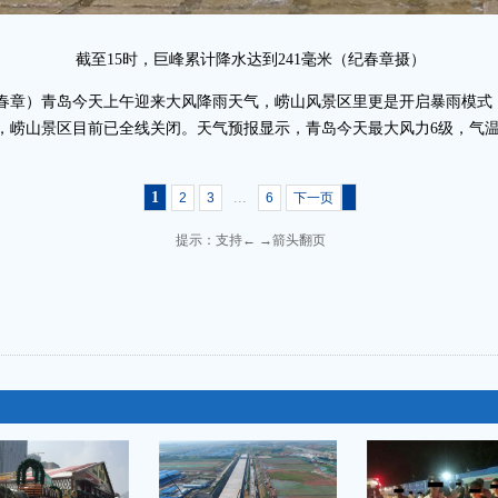
截至15时，巨峰累计降水达到241毫米（纪春章摄）
纪春章）青岛今天上午迎来大风降雨天气，崂山风景区里更是开启暴雨模式，
，崂山景区目前已全线关闭。天气预报显示，青岛今天最大风力6级，气温2
1
...
2
3
6
下一页
提示：支持← →箭头翻页