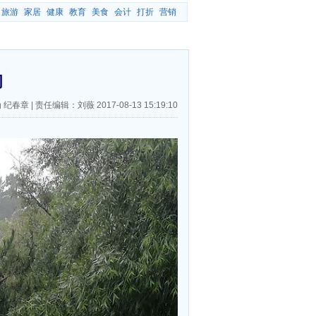
旅游
家居
健康
教育
美食
会计
打折
营销
闭
 纪春章
|
责任编辑：刘薇
2017-08-13 15:19:10