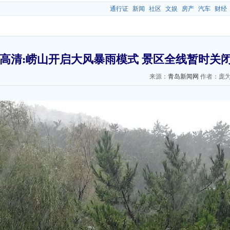
通行证
新闻
社区
文娱
房产
汽车
财经
高清:崂山开启大风暴雨模式 景区全线暂时关
来源：
青岛新闻网
作者：庞为