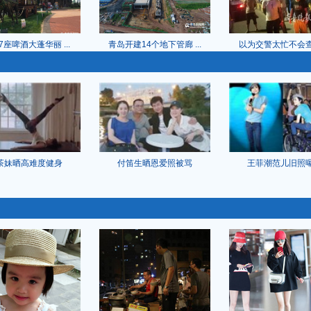
7座啤酒大蓬华丽 ...
青岛开建14个地下管廊 ...
以为交警太忙不会查 核
茶妹晒高难度健身
付笛生晒恩爱照被骂
王菲潮范儿旧照