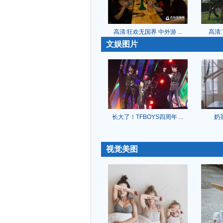
高清:狂欢无国界 中外游 ...
高清:
-
文娱图片
长大了！TFBOYS四周年 ...
奶
-
视觉美图