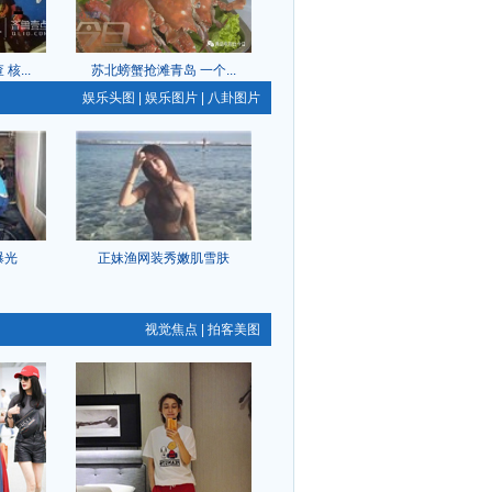
...
苏北螃蟹抢滩青岛 一个...
娱乐头图
|
娱乐图片
|
八卦图片
曝光
正妹渔网装秀嫩肌雪肤
视觉焦点
|
拍客美图