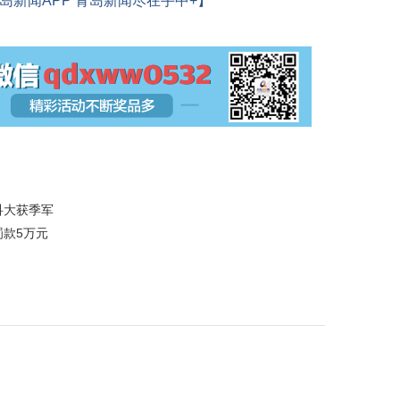
岛新闻APP 青岛新闻尽在手中+】
科大获季军
罚款5万元