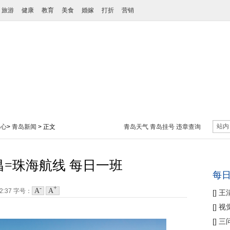
旅游
健康
教育
美食
婚嫁
打折
营销
站内
中心
>
青岛新闻
> 正文
青岛天气
青岛挂号
违章查询
昌=珠海航线 每日一班
每
-
+
A
A
02:37
字号：
[
]
王
性协
[
]
视
痛
[
]
三