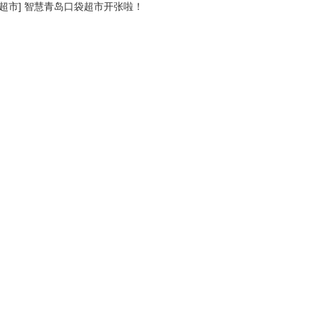
超市
]
智慧青岛口袋超市开张啦！