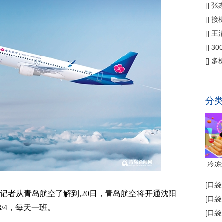
偿
[
]
张
公
[
]
接
为主
[
]
王
[
]
3
省钱
[
]
多
代"
分
冷冻
[
口袋
) 记者从青岛航空了解到,20日，青岛航空将开通沈阳
[
口袋
3/4，每天一班。
[
口袋