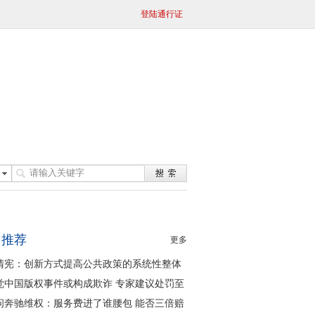
登陆通行证
日推荐
更多
清宪：创新方式提高公共政策的系统性整体
同性
觉中国版权事件或构成欺诈 专家建议处罚至
问奔驰维权：服务费进了谁腰包 能否三倍赔