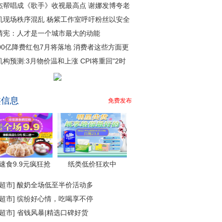
杰帮唱成《歌手》收视最高点 谢娜发博夸老
机现场秩序混乱 杨紫工作室呼吁粉丝以安全
清宪：人才是一个城市最大的动能
000亿降费红包7月将落地 消费者这些方面更
机构预测:3月物价温和上涨 CPI将重回"2时
类信息
免费发布
速食9.9元疯狂抢
纸类低价狂欢中
超市
]
酸奶全场低至半价活动多
超市
]
缤纷好心情，吃喝享不停
超市
]
省钱风暴|精选口碑好货