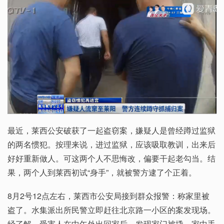
最近，莱西公安破获了一起盗窃案，嫌疑人是曾经蹲过监狱
的两名惯犯。按理来说，进过监狱，应该吸取教训，出来后
好好重新做人。可这两个人不思悔改，偏要干起老勾当。结
果，两个人到莱西初试“身手”，就被警方逮了个正着。
8月2号12点左右，莱西市公安局接到群众报警：称家里被
盗了。水集派出所民警立即赶往北京路一小区的案发现场。
经了解，受害人在中午外出回家后，发现家门被撬，家中手