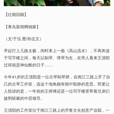
【往期回顾】
【青岛新闻网独家】
（文/于泓 图/孙志文）
早起打上几路太极，闲时来上一曲《高山流水》，不再奔波
于写字楼之间，每天以制琴、弹琴为生，在旁人看来王清阳
过得就是神仙般的日子……
今年41岁的王清阳是一位古琴制琴师，在闽江三路上开了自
己的古琴工作室，选这个地角颇有闹中取静的意思。而更让
人惊讶的是，一年前的王师傅还是一位写字楼里带着兄弟们
披荆斩棘的中层领导。
王清阳的工作室位于闽江三路上的齐鲁文化创意产业园，一