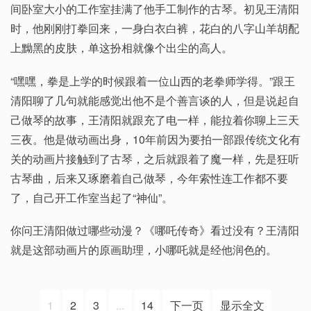
间卧室大小的工作室挂满了他手工制作的古琴。初见王清阳
时，他刚刚打拳回来，一身白衣白裤，花白的八字山羊胡配
上黝黑的皮肤，单这扮相就像个出尘的高人。
“嘿嘿，拳是上学的时候跟着一位山西的老拳师学得。”跟王
清阳聊了几句就能感觉出他不是个善言谈的人，但是说起自
己做琴的故事，王清阳就跟充了电一样，能拉着你聊上三天
三夜。他是做动画出身，10年前因为要拍一部跟传统文化有
关的动画片接触到了古琴，之后就跟着了魔一样，先是狂听
古琴曲，后来又琢磨着自己做琴，今年索性连工作都不要
了，自己开工作室当起了“神仙”。
你问王清阳做过哪些动漫？《哪吒传奇》看过没有？王清阳
就是这部动画片的原画助理，小哪吒就是经他润色的。
1
2
3
...
14
下一页
显示全文