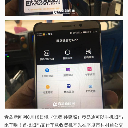
青岛新闻网8月18日讯（记者 孙璐璐）琴岛通可以手机扫码
乘车啦！首批扫码支付车载收费机率先在平度市村村通公交