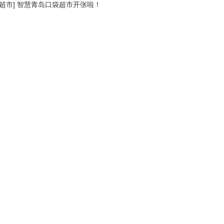
超市
]
智慧青岛口袋超市开张啦！