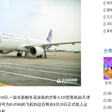
偿
[
]
张
公
[
]
接
为主
[
]
王
[
]
3
省钱
[
]
多
代"
分
冷冻
[
口袋
 18日,一架全新耐冬花涂装的空客A320型客机由天津
[
口袋
为B-8586的飞机到达后将在8月20日正式投入运
[
口袋
飞机。