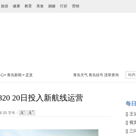
旅游
健康
教育
美食
婚嫁
打折
营销
站内
中心
>
青岛新闻
> 正文
青岛天气
青岛挂号
违章查询
20 20日投入新航线运营
每
-
+
A
A
36:35
字号：
[
]
王
性协
[
]
视
痛
[
]
三