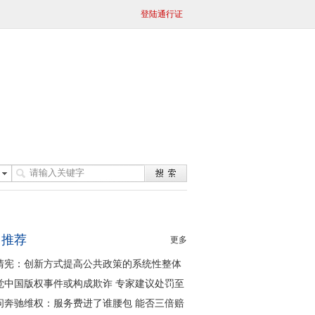
登陆通行证
日推荐
更多
清宪：创新方式提高公共政策的系统性整体
同性
觉中国版权事件或构成欺诈 专家建议处罚至
问奔驰维权：服务费进了谁腰包 能否三倍赔