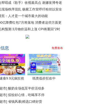
杰帮唱成《歌手》收视最高点 谢娜发博夸老
机现场秩序混乱 杨紫工作室呼吁粉丝以安全
清宪：人才是一个城市最大的动能
000亿降费红包7月将落地 消费者这些方面更
机构预测:3月物价温和上涨 CPI将重回"2时
类信息
免费发布
速食9.9元疯狂抢
纸类低价狂欢中
超市
]
酸奶全场低至半价活动多
超市
]
缤纷好心情，吃喝享不停
超市
]
省钱风暴|精选口碑好货