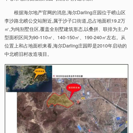
根据海尔地产官网的消息,海尔Darling庄园位于崂山区
李沙路北崂公交站附近,属于沙子口街道,总占地面积19.2万
㎡,为纯别墅住区,覆盖全别墅建筑形态,以叠拼、联排为主,户
型面积区间为90-110㎡、140-150㎡、190-240㎡左右。从
位置上和占地面积来看,海尔Darling庄园即是2010年启动的
中北崂旧村改造项目。