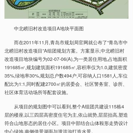
中北崂旧村改造项目A地块平面图
而在2011年11月,青岛市规划局官网就公布了“青岛市中
北崂旧村改造项目”A组团规划方案。方案显示,中北崂旧村
改造项目地块编号为02-07-06(A),为一类居住用地,占地面积
191685㎡,规划建筑面积191685㎡,容积率仅为1.0,建筑密度
35%,绿地率30%,规划总户数494户,可容纳人口1581人,车位
配比为1:1,同时配建2700㎡的居委会、社区警务室、诊所、
社区体育活动场所等配套设施。
从项目的规划图中可以看到,整个A组团共建设115栋4
层的楼座,以三四层高密度住宅为主,依山就势,层层抬高,塑造
符合山地形态的居住小区。项目中部结合山体鞍形走势设计
中心绿地,南侧借景湖面与泄洪沟打造水景。