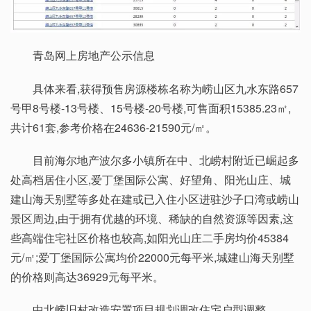
青岛网上房地产公示信息
具体来看,获得预售房源楼栋名称为崂山区九水东路657
号甲8号楼-13号楼、15号楼-20号楼,可售面积15385.23㎡,
共计61套,参考价格在24636-21590元/㎡。
目前海尔地产波尔多小镇所在中、北崂村附近已崛起多
处高档居住小区,爱丁堡国际公寓、好望角、阳光山庄、城
建山海天别墅等多处在建或已入住小区进驻沙子口湾或崂山
景区周边,由于拥有优越的环境、稀缺的自然资源等因素,这
些高端住宅社区价格也较高,如阳光山庄二手房均价45384
元/㎡;爱丁堡国际公寓均价22000元每平米,城建山海天别墅
的价格则高达36929元每平米。
中北崂旧村改造安置项目规划调改住宅户型调整