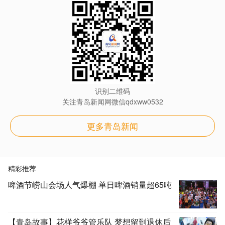
识别二维码
关注青岛新闻网微信qdxww0532
更多青岛新闻
精彩推荐
啤酒节崂山会场人气爆棚 单日啤酒销量超65吨
【青岛故事】花样爷爷管乐队 梦想留到退休后