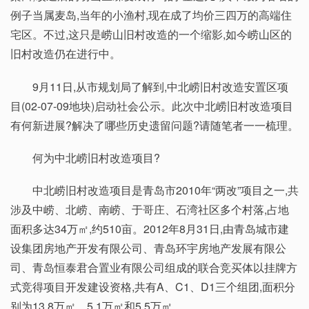
例子当属麦岛,当年的小渔村,现在成了均价三四万的高端住
宅区。不过,这只是崂山旧村改造的一个缩影,如今崂山区的
旧村改造仍在进行中。
9月11日,从市规划局了解到,中北崂旧村改造安置区项
目(02-07-09地块)启动社会公示。此次中北崂旧村改造项目
有何新进展?解决了哪些历史遗留问题?请随笔者一一梳理。
何为中北崂旧村改造项目?
中北崂旧村改造项目是青岛市2010年“两改”项目之一,共
涉及中崂、北崂、南崂、于哥庄、石湾社区多个村落,占地
面积多达34万㎡,约510亩。2012年8月31日,由青岛城市建
设集团房地产开发有限公司、青岛环宇房地产发展有限公
司、青岛恒泰君合置业有限公司组成的联合竞买体以挂牌方
式竞得项目开发建设资格,共有A、C1、D1三个组团,面积分
别为13.8万㎡、5.1万㎡和5.5万㎡。