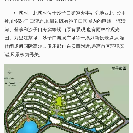
中崂村、北崂村位于沙子口街道办事处驻地西北1公里
处,毗邻沙子口湾畔,其周边既有沙子口区域内的巨峰、流清
河、登瀛和沙子口海滨等崂山原有景观,也有雨林谷观光
园、万里江茶场、沙子口海滨广场等一系列新设景点,高端
休闲场所国际高尔夫俱乐部也在项目附近,远离市区环境安
谧,风景极为秀美。