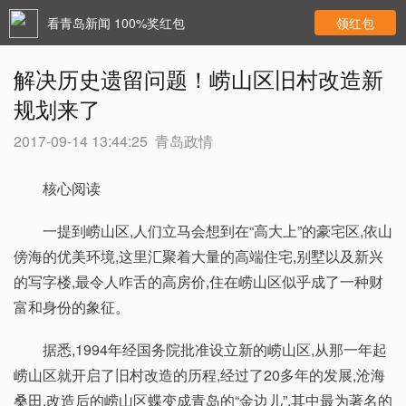
看青岛新闻 100%奖红包
领红包
解决历史遗留问题！崂山区旧村改造新
规划来了
2017-09-14 13:44:25
青岛政情
核心阅读
一提到崂山区,人们立马会想到在“高大上”的豪宅区,依山
傍海的优美环境,这里汇聚着大量的高端住宅,别墅以及新兴
的写字楼,最令人咋舌的高房价,住在崂山区似乎成了一种财
富和身份的象征。
据悉,1994年经国务院批准设立新的崂山区,从那一年起
崂山区就开启了旧村改造的历程,经过了20多年的发展,沧海
桑田,改造后的崂山区蝶变成青岛的“金边儿”,其中最为著名的