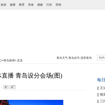
旅游
健康
教育
美食
婚嫁
打折
营销
站内
青岛天气
青岛挂号
违章查询
心
>
青岛新闻
> 正文
直播 青岛设分会场(图)
每
-
+
A
A
号：
[
]
王
性协
[
]
视
痛
[
]
三