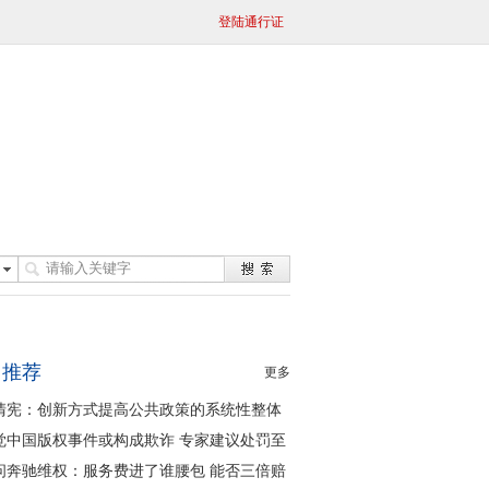
登陆通行证
日推荐
更多
清宪：创新方式提高公共政策的系统性整体
同性
觉中国版权事件或构成欺诈 专家建议处罚至
问奔驰维权：服务费进了谁腰包 能否三倍赔