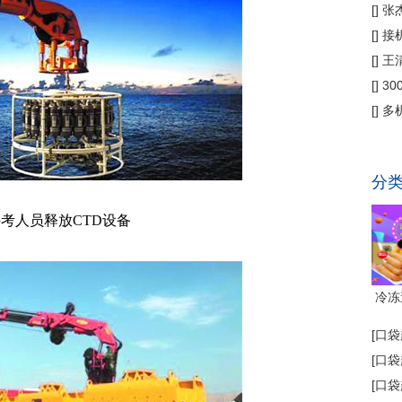
偿
[
]
张
公
[
]
接
为主
[
]
王
[
]
3
省钱
[
]
多
代"
分
考人员释放CTD设备
冷冻
[
口袋
[
口袋
[
口袋