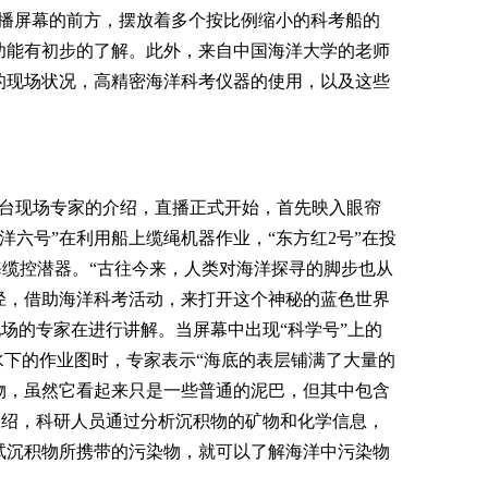
直播屏幕的前方，摆放着多个按比例缩小的科考船的
功能有初步的了解。此外，来自中国海洋大学的老师
的现场状况，高精密海洋科考仪器的使用，以及这些
。
平台现场专家的介绍，直播正式开始，首先映入眼帘
海洋六号”在利用船上缆绳机器作业，“东方红2号”在投
深海缆控潜器。“古往今来，人类对海洋探寻的脚步也从
径，借助海洋科考活动，来打开这个神秘的蓝色世界
现场的专家在进行讲解。当屏幕中出现“科学号”上的
米水下的作业图时，专家表示“海底的表层铺满了大量的
物，虽然它看起来只是一些普通的泥巴，但其中包含
介绍，科研人员通过分析沉积物的矿物和化学信息，
试沉积物所携带的污染物，就可以了解海洋中污染物