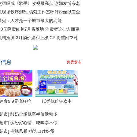
杰帮唱成《歌手》收视最高点 谢娜发博夸老
机现场秩序混乱 杨紫工作室呼吁粉丝以安全
清宪：人才是一个城市最大的动能
000亿降费红包7月将落地 消费者这些方面更
机构预测:3月物价温和上涨 CPI将重回"2时
类信息
免费发布
速食9.9元疯狂抢
纸类低价狂欢中
超市
]
酸奶全场低至半价活动多
超市
]
缤纷好心情，吃喝享不停
超市
]
省钱风暴|精选口碑好货