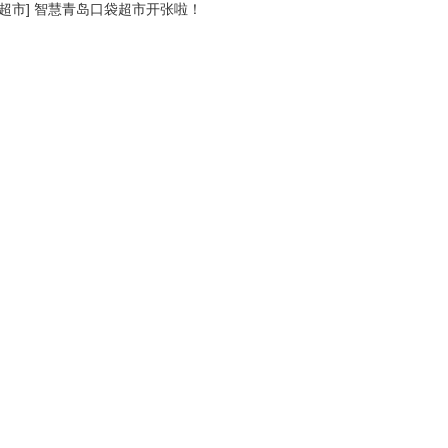
超市
]
智慧青岛口袋超市开张啦！