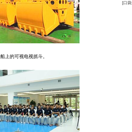
[
口袋
考船上的可视电视抓斗。