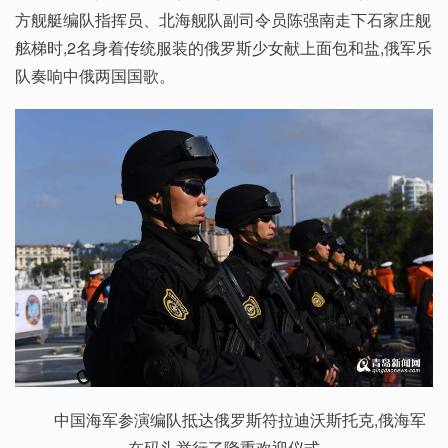
方舰艇编队指挥员、北海舰队副司令员陈强南走下石家庄舰
舷梯时,2名身着传统服装的俄罗斯少女献上面包和盐,俄军乐
队奏响中俄两国国歌。
中国海军参演编队抵达俄罗斯符拉迪沃斯托克,俄海军
在码头举行了隆重欢迎仪式