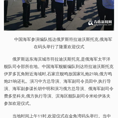
中国海军参演编队抵达俄罗斯符拉迪沃斯托克,俄海军
在码头举行了隆重欢迎仪式
俄罗斯远东海滨城市符拉迪沃斯托克,是俄海军太平洋
舰队司令部所在地。中国海军舰艇编队到达符拉迪沃斯托克
伊罗多瓦角附近海域时,石家庄舰鸣放国家礼炮21响,俄方鸣
炮21响还礼。演习中方总导演、海军副司令员田中,执行导
演、海军副参谋长胡中明和演习俄方总导演、俄海军副司令
费多坚科夫,俄方执行导演、滨海区舰队副司令米哈伊洛夫
参加欢迎仪式。
当地时间上午11时,欢迎仪式在金角湾码头举行。当中