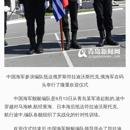
中国海军参演编队抵达俄罗斯符拉迪沃斯托克,俄海军在码
头举行了隆重欢迎仪式
中国海军舰艇编队是9月13日从青岛某军港起航的,途中
穿越对马海峡,航经黄海、日本海后抵达符拉迪沃斯托克。
航行途中,编队各舰组织了实战化的针对性训练。
欢迎仪式结束后,中国海军舰艇编队领导拜会了符拉迪