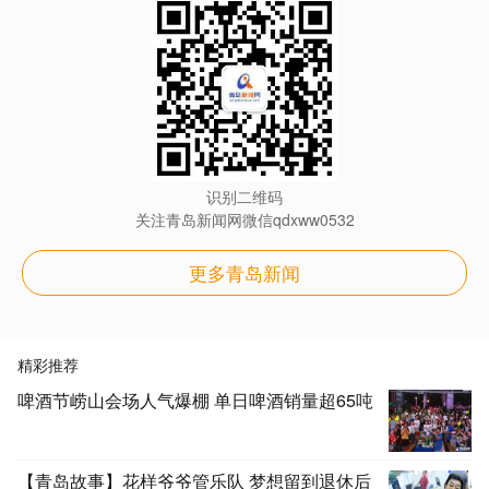
识别二维码
关注青岛新闻网微信qdxww0532
更多青岛新闻
精彩推荐
啤酒节崂山会场人气爆棚 单日啤酒销量超65吨
【青岛故事】花样爷爷管乐队 梦想留到退休后