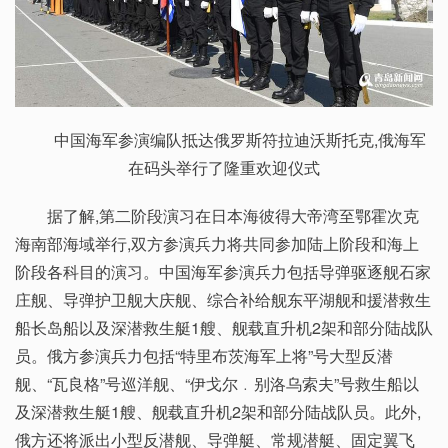
中国海军参演编队抵达俄罗斯符拉迪沃斯托克,俄海军
在码头举行了隆重欢迎仪式
据了解,第二阶段演习在日本海彼得大帝湾至鄂霍次克
海南部海域举行,双方参演兵力将共同参加陆上阶段和海上
阶段各科目的演习。中国海军参演兵力包括导弹驱逐舰石家
庄舰、导弹护卫舰大庆舰、综合补给舰东平湖舰和援潜救生
船长岛船以及深潜救生艇1艘、舰载直升机2架和部分陆战队
员。俄方参演兵力包括“特里布茨海军上将”号大型反潜
舰、“瓦良格”号巡洋舰、“伊戈尔﹒别洛乌索夫”号救生船以
及深潜救生艇1艘、舰载直升机2架和部分陆战队员。此外,
俄方还将派出小型反潜舰、导弹艇、常规潜艇、固定翼飞