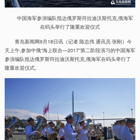
中国海军参演编队抵达俄罗斯符拉迪沃斯托克,俄海军
在码头举行了隆重欢迎仪式
青岛新闻网9月18日讯（记者 陈志伟 通讯员 张刚）今
天上午,参加中俄“海上联合—2017”第二阶段演习的中国海军
参演编队抵达俄罗斯符拉迪沃斯托克,俄海军在码头举行了
隆重欢迎仪式。