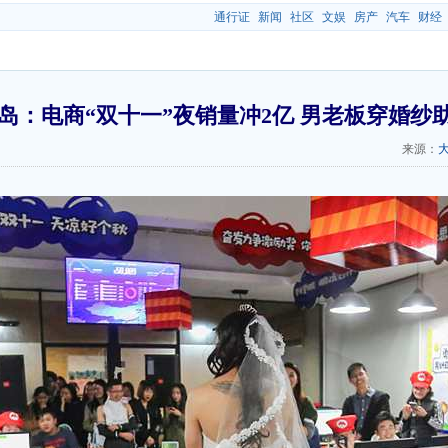
通行证
新闻
社区
文娱
房产
汽车
财经
岛：电商“双十一”夜销量冲2亿 男老板穿婚纱
来源：