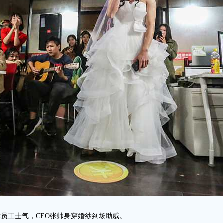
鼓舞员工士气，CEO张帅身穿婚纱到场助威。