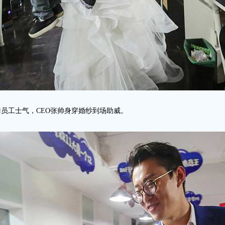
鼓舞员工士气，CEO张帅身穿婚纱到场助威。