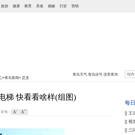
旅游
健康
教育
美食
婚嫁
打折
营销
站内
青岛天气
青岛挂号
违章查询
心
>
青岛新闻
> 正文
梯 快看看啥样(组图)
每
-
+
A
A
6
字号：
[
]
王
性协
[
]
视
痛
[
]
三