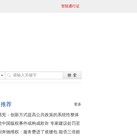
登陆通行证
日推荐
更多
清宪：创新方式提高公共政策的系统性整体
同性
觉中国版权事件或构成欺诈 专家建议处罚至
问奔驰维权：服务费进了谁腰包 能否三倍赔