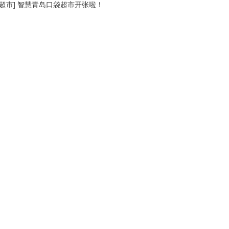
超市
]
智慧青岛口袋超市开张啦！