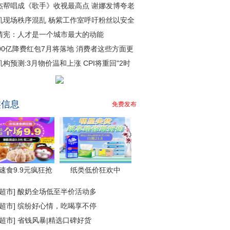
杰帮唱成《歌手》收视最高点 谢娜发博夸老
机现场秩序混乱 杨紫工作室呼吁粉丝以安全
清宪：人才是一个城市最大的动能
000亿降费红包7月将落地 消费者这些方面更
机构预测:3月物价温和上涨 CPI将重回"2时
类信息
免费发布
速食9.9元疯狂抢
纸类低价狂欢中
超市
]
酸奶全场低至半价活动多
超市
]
缤纷好心情，吃喝享不停
超市
]
省钱风暴|精选口碑好货