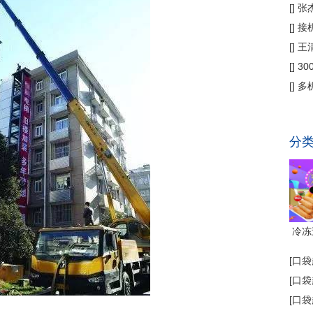
偿
[
]
张
公
[
]
接
为主
[
]
王
[
]
3
省钱
[
]
多
代"
分
冷冻
[
口袋
[
口袋
[
口袋