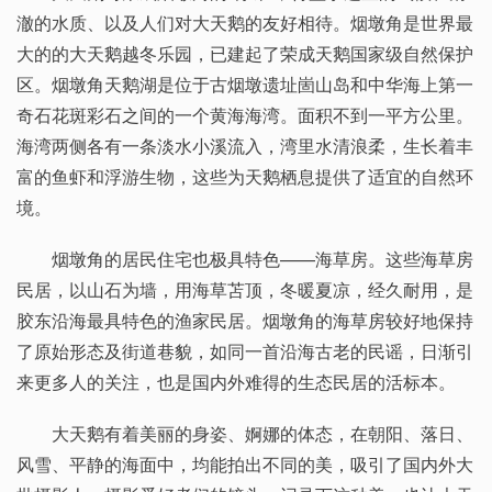
澈的水质、以及人们对大天鹅的友好相待。烟墩角是世界最
大的的大天鹅越冬乐园，已建起了荣成天鹅国家级自然保护
区。烟墩角天鹅湖是位于古烟墩遗址崮山岛和中华海上第一
奇石花斑彩石之间的一个黄海海湾。面积不到一平方公里。
海湾两侧各有一条淡水小溪流入，湾里水清浪柔，生长着丰
富的鱼虾和浮游生物，这些为天鹅栖息提供了适宜的自然环
境。
烟墩角的居民住宅也极具特色——海草房。这些海草房
民居，以山石为墙，用海草苫顶，冬暖夏凉，经久耐用，是
胶东沿海最具特色的渔家民居。烟墩角的海草房较好地保持
了原始形态及街道巷貌，如同一首沿海古老的民谣，日渐引
来更多人的关注，也是国内外难得的生态民居的活标本。
大天鹅有着美丽的身姿、婀娜的体态，在朝阳、落日、
风雪、平静的海面中，均能拍出不同的美，吸引了国内外大