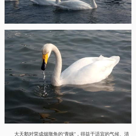
大天鹅对荣成烟墩角的“青睐”，得益于适宜的气候、清