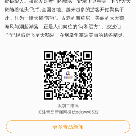
批摄影人。摄影爱好者们的镜头，记录下这种美，也让大天
鹅随着镜头“飞”到全国各地。越来越多的游客开始聚集于
此，只为一睹天鹅“芳容”。古老的海草房、美丽的大天鹅、
海风与潮起潮落，正是人们向往的“诗和远方”，“凌波仙
子”已经蹁跹飞至天鹅湖，在烟墩角邂逅美丽的越冬精灵。
识别二维码
关注青岛新闻网微信qdxww0532
更多青岛新闻