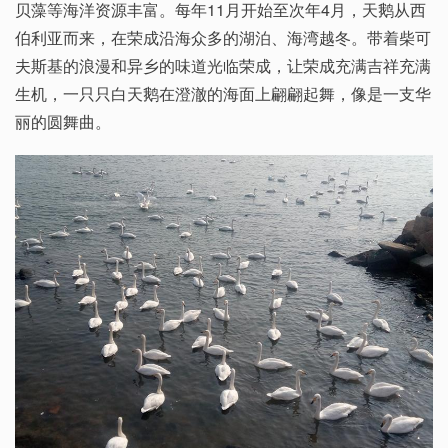
贝藻等海洋资源丰富。每年11月开始至次年4月，天鹅从西
伯利亚而来，在荣成沿海众多的湖泊、海湾越冬。带着柴可
夫斯基的浪漫和异乡的味道光临荣成，让荣成充满吉祥充满
生机，一只只白天鹅在澄澈的海面上翩翩起舞，像是一支华
丽的圆舞曲。