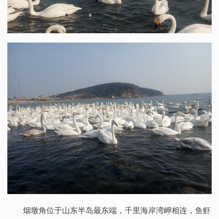
烟墩角位于山东半岛最东端，千里海岸湾岬相连，鱼虾