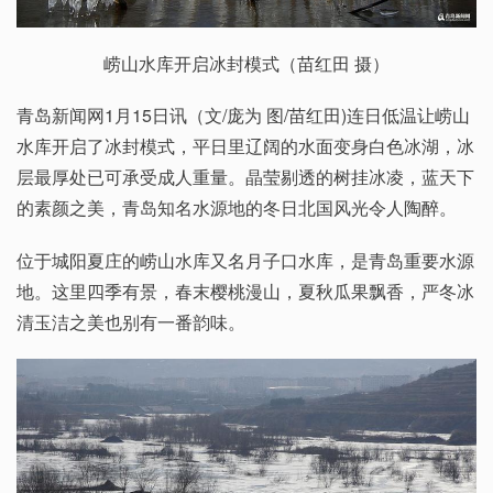
崂山水库开启冰封模式（苗红田 摄）
青岛新闻网1月15日讯（文/庞为 图/苗红田)连日低温让崂山
水库开启了冰封模式，平日里辽阔的水面变身白色冰湖，冰
层最厚处已可承受成人重量。晶莹剔透的树挂冰凌，蓝天下
的素颜之美，青岛知名水源地的冬日北国风光令人陶醉。
位于城阳夏庄的崂山水库又名月子口水库，是青岛重要水源
地。这里四季有景，春末樱桃漫山，夏秋瓜果飘香，严冬冰
清玉洁之美也别有一番韵味。