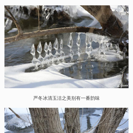
严冬冰清玉洁之美别有一番韵味