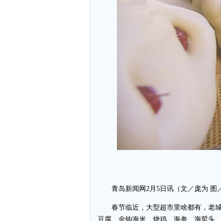
青岛新闻网2月5日讯（文／庞为 
春节临近，大型超市里啥都有，老
豆腐、金钩海米、烧鸡、海参、海蜇头