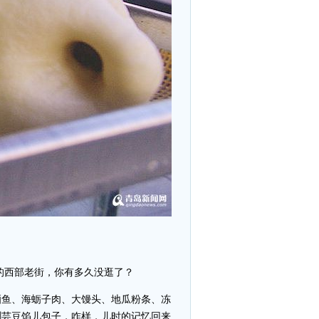
的西部老街，你有多久没逛了？
晒鱼、海蛎子肉、大馒头、地瓜粉条、冻
蜊芸豆馅儿包子，咋样，儿时的记忆回来