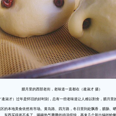
腊月里的西部老街，老味道一直都在（逄淑才 摄）
图／逄淑才）过年是怀旧的好时刻，总有一些老味道让人难以割舍，腊月里
城区的本地美食依然有市场。黄岛路、四方路，冬日里到处飘香，腊肠、
……东西买得差不多了，喝碗热气腾腾的鸡汤馄饨，再来几个新出锅的蛤