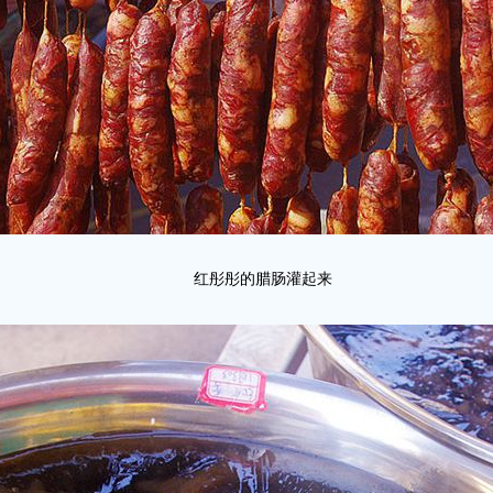
红彤彤的腊肠灌起来