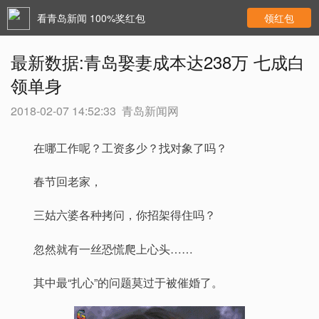
看青岛新闻 100%奖红包
领红包
最新数据:青岛娶妻成本达238万 七成白
领单身
2018-02-07 14:52:33
青岛新闻网
在哪工作呢？工资多少？找对象了吗？
春节回老家，
三姑六婆各种拷问，你招架得住吗？
忽然就有一丝恐慌爬上心头……
其中最“扎心”的问题莫过于被催婚了。