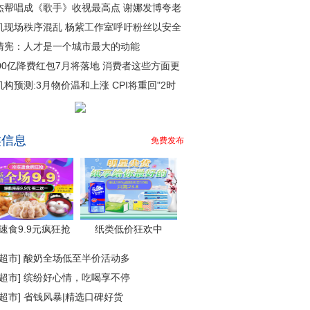
杰帮唱成《歌手》收视最高点 谢娜发博夸老
机现场秩序混乱 杨紫工作室呼吁粉丝以安全
清宪：人才是一个城市最大的动能
000亿降费红包7月将落地 消费者这些方面更
机构预测:3月物价温和上涨 CPI将重回"2时
类信息
免费发布
速食9.9元疯狂抢
纸类低价狂欢中
超市
]
酸奶全场低至半价活动多
超市
]
缤纷好心情，吃喝享不停
超市
]
省钱风暴|精选口碑好货