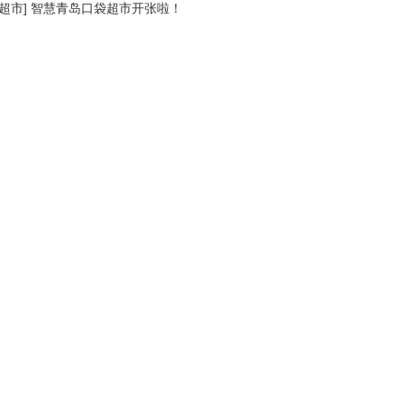
超市
]
智慧青岛口袋超市开张啦！