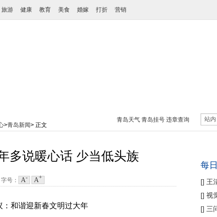
旅游
健康
教育
美食
婚嫁
打折
营销
站内
青岛天气
青岛挂号
违章查询
心
>
青岛新闻
> 正文
年多说暖心话 少当低头族
每
-
+
A
A
4
字号：
[
]
王
性协
[
]
视
议：和谐迎新春文明过大年
痛
[
]
三