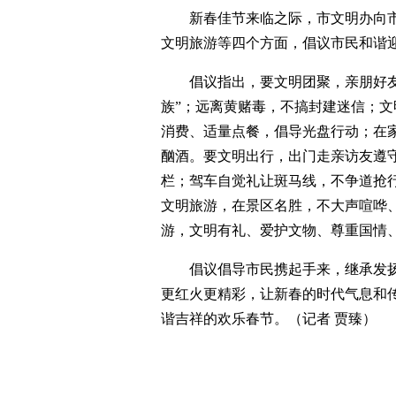
新春佳节来临之际，市文明办向
文明旅游等四个方面，倡议市民和谐
倡议指出，要文明团聚，亲朋好友
族”；远离黄赌毒，不搞封建迷信；
消费、适量点餐，倡导光盘行动；在
酗酒。要文明出行，出门走亲访友遵
栏；驾车自觉礼让斑马线，不争道抢
文明旅游，在景区名胜，不大声喧哗
游，文明有礼、爱护文物、尊重国情
倡议倡导市民携起手来，继承发
更红火更精彩，让新春的时代气息和
谐吉祥的欢乐春节。（记者 贾臻）