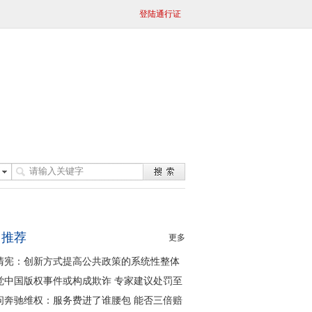
登陆通行证
日推荐
更多
清宪：创新方式提高公共政策的系统性整体
同性
觉中国版权事件或构成欺诈 专家建议处罚至
问奔驰维权：服务费进了谁腰包 能否三倍赔