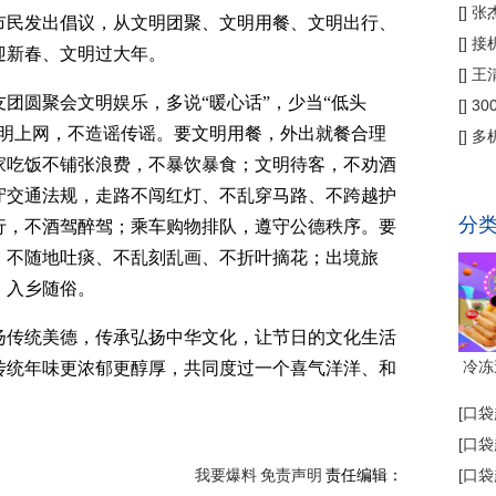
偿
[
]
张
市民发出倡议，从文明团聚、文明用餐、文明出行、
公
[
]
接
迎新春、文明过大年。
为主
[
]
王
团圆聚会文明娱乐，多说“暖心话”，少当“低头
[
]
3
文明上网，不造谣传谣。要文明用餐，外出就餐合理
省钱
[
]
多
家吃饭不铺张浪费，不暴饮暴食；文明待客，不劝酒
代"
守交通法规，走路不闯红灯、不乱穿马路、不跨越护
分
行，不酒驾醉驾；乘车购物排队，遵守公德秩序。要
、不随地吐痰、不乱刻乱画、不折叶摘花；出境旅
、入乡随俗。
扬传统美德，传承弘扬中华文化，让节日的文化生活
冷冻
传统年味更浓郁更醇厚，共同度过一个喜气洋洋、和
[
口袋
[
口袋
我要爆料
免责声明
责任编辑：
[
口袋