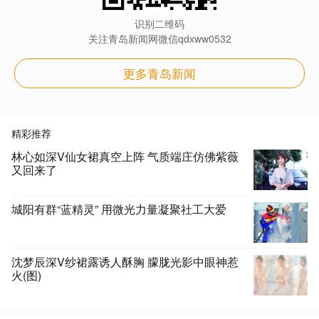
识别二维码
关注青岛新闻网微信qdxww0532
更多青岛新闻
精彩推荐
林心如深V仙女裙真空上阵 气质端庄仿佛紫薇
又回来了
城阳有群“蓝精灵” 用微光力量凝聚社工大爱
沈梦辰深V纱裙露诱人酥胸 朦胧光影中眼神惹
火(图)