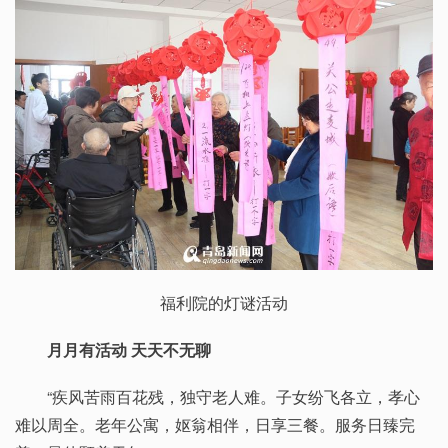
福利院的灯谜活动
月月有活动 天天不无聊
“疾风苦雨百花残，独守老人难。子女纷飞各立，孝心
难以周全。老年公寓，妪翁相伴，日享三餐。服务日臻完