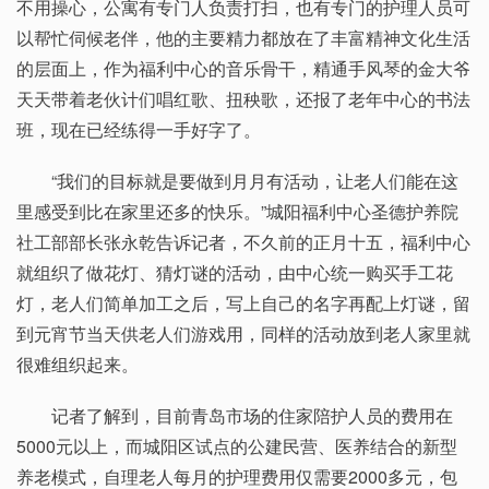
不用操心，公寓有专门人负责打扫，也有专门的护理人员可
以帮忙伺候老伴，他的主要精力都放在了丰富精神文化生活
的层面上，作为福利中心的音乐骨干，精通手风琴的金大爷
天天带着老伙计们唱红歌、扭秧歌，还报了老年中心的书法
班，现在已经练得一手好字了。
“我们的目标就是要做到月月有活动，让老人们能在这
里感受到比在家里还多的快乐。”城阳福利中心圣德护养院
社工部部长张永乾告诉记者，不久前的正月十五，福利中心
就组织了做花灯、猜灯谜的活动，由中心统一购买手工花
灯，老人们简单加工之后，写上自己的名字再配上灯谜，留
到元宵节当天供老人们游戏用，同样的活动放到老人家里就
很难组织起来。
记者了解到，目前青岛市场的住家陪护人员的费用在
5000元以上，而城阳区试点的公建民营、医养结合的新型
养老模式，自理老人每月的护理费用仅需要2000多元，包