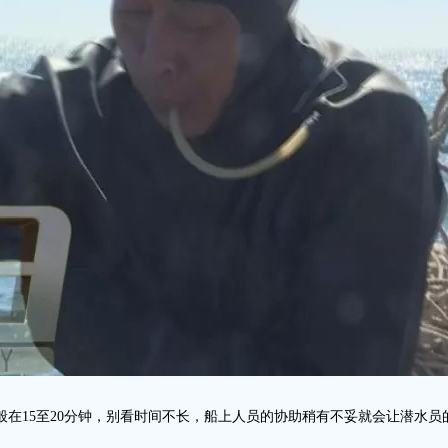
般在15至20分钟，别看时间不长，船上人员的协助稍有不妥就会让潜水员