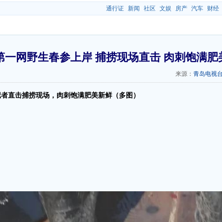
通行证
新闻
社区
文娱
房产
汽车
财经
第一网野生春参上岸 捕捞现场直击 肉刺饱满肥
来源：
青岛电视
记者直击捕捞现场，肉刺饱满肥美新鲜（多图）