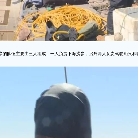
参的队伍主要由三人组成，一人负责下海捞参，另外两人负责驾驶船只和收