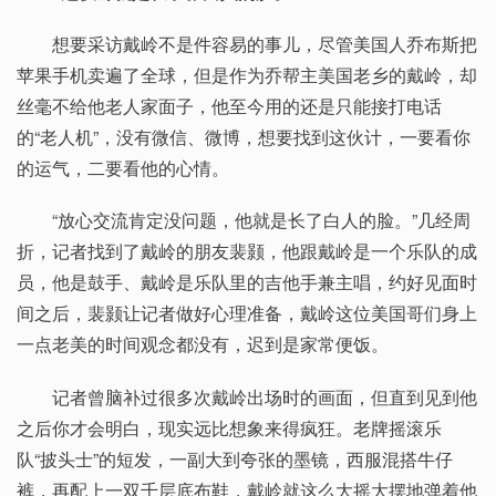
想要采访戴岭不是件容易的事儿，尽管美国人乔布斯把
苹果手机卖遍了全球，但是作为乔帮主美国老乡的戴岭，却
丝毫不给他老人家面子，他至今用的还是只能接打电话
的“老人机”，没有微信、微博，想要找到这伙计，一要看你
的运气，二要看他的心情。
“放心交流肯定没问题，他就是长了白人的脸。”几经周
折，记者找到了戴岭的朋友裴颢，他跟戴岭是一个乐队的成
员，他是鼓手、戴岭是乐队里的吉他手兼主唱，约好见面时
间之后，裴颢让记者做好心理准备，戴岭这位美国哥们身上
一点老美的时间观念都没有，迟到是家常便饭。
记者曾脑补过很多次戴岭出场时的画面，但直到见到他
之后你才会明白，现实远比想象来得疯狂。老牌摇滚乐
队“披头士”的短发，一副大到夸张的墨镜，西服混搭牛仔
裤，再配上一双千层底布鞋，戴岭就这么大摇大摆地弹着他