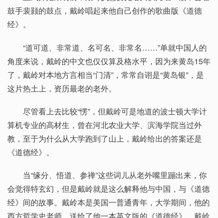
鼓手裴颢的鼓点，戴岭唱起来他自己创作的歌曲版《道德
经》。
“道可道、非常道、名可名、非常名……”单就中国人的
角度来说，戴岭的中文也仅仅算及格水平，因为来黄岛15年
了，戴岭对本地方言相当“门清”，常常自诩是“黄岛银”，是
这片热土上，资历最老的老外。
尽管看上去比较“愣”，但戴岭可是地道的波士顿大学计
算机专业的高材生，曾在河北农业大学、滨海学院当过外
教，至于为什么从大学跑到了山上，戴岭给出的答案还是
《道德经》。
当“缘分、悟道、参禅”这些词儿从老外嘴里蹦出来，你
会觉得特玄幻，但是戴岭就是这么解释他与中国，与《道德
经》间的故事。戴岭本是美国一普通青年，大学期间，他的
西方哲学史老师，送给了他一本英文版的《道德经》，戴岭