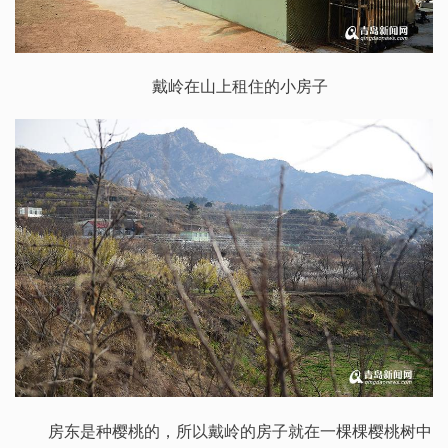
戴岭在山上租住的小房子
房东是种樱桃的，所以戴岭的房子就在一棵棵樱桃树中