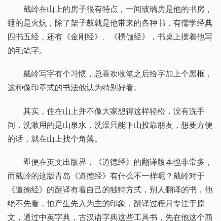
戴岭在山上的房子很有特点，一间玻璃房是他的书房，
睡的是火炕，除了架子鼓就是他带来的各种书，有儒学经典
四书五经，还有《金刚经》、《楞伽经》，书桌上摆着他写
的毛笔字。
戴岭写字有个习惯，总喜欢收笔之后给字加上个黑框，
这种像印章式的书法他认为特别好看。
其实，住在山上并不像大家想得这样轻松，没有洗手
间，洗漱用的是山泉水，洗澡只能下山投靠朋友，想要方便
的话，就在山上找个角落。
即便在英文出版界，《道德经》的翻译版本也非常多，
而戴岭的这版青岛《道德经》有什么不一样呢？戴岭对于
《道德经》的翻译有着自己的独特方式，别人翻译的书，他
绝不先看，怕产生先入为主的印象，翻译过程只专注于原
文，通过中英字典，古汉语字典这些工具书，先在他这个西