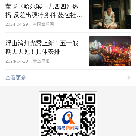
董畅《哈尔滨一九四四》热
播 反差出演特务科“怂包社
畜”丁鹏
2024-04-29 中国娱乐网
浮山湾灯光秀上新！五一假
期天天见！具体安排
2024-04-29 青岛早报
查看更多