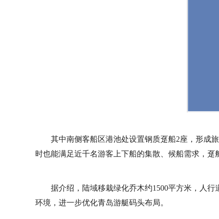
其中南侧客船区港池处设置钢质趸船2座，形成旅
时也能满足近千名游客上下船的集散、候船需求，趸
据介绍，陆域移栽绿化乔木约1500平方米，人
环境，进一步优化青岛游艇码头布局。