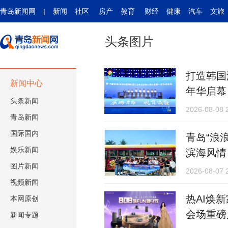
青岛新闻网
|
新闻
社区
房产
教育
财经
健康
汽车
文旅
头条图片
打造韩国
新闻中心
年华启幕
头条新闻
2026-08-08 
青岛新闻
国际
国内
青岛“浪
娱乐新闻
滨海风情
图片新闻
2026-08-07 
视频新闻
热AI焕
本网原创
会场重磅
新闻专题