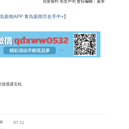
我要爆料
免责声明
责任编辑：莫非
岛新闻APP 青岛新闻尽在手中+】
党报透露玄机
平
07-11