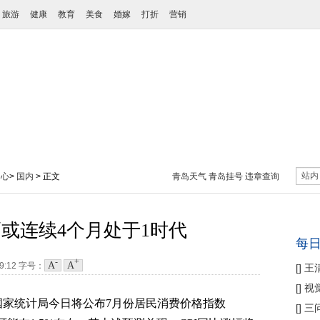
旅游
健康
教育
美食
婚嫁
打折
营销
站内
中心
>
国内
> 正文
青岛天气
青岛挂号
违章查询
幅或连续4个月处于1时代
每
-
+
A
A
19:12
字号：
[
]
王
性协
[
]
视
)国家统计局今日将公布7月份居民消费价格指数
痛
[
]
三