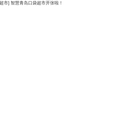
超市
]
智慧青岛口袋超市开张啦！