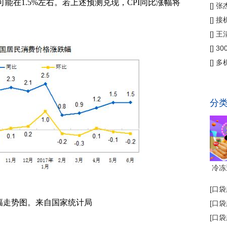
幅可能在1.5%左右。若上述预测兑现，CPI同比涨幅将
偿
[
]
张
公
[
]
接
为主
[
]
王
[
]
3
省钱
[
]
多
代"
分
冷冻
[
口袋
涨幅走势图。来自国家统计局
[
口袋
[
口袋