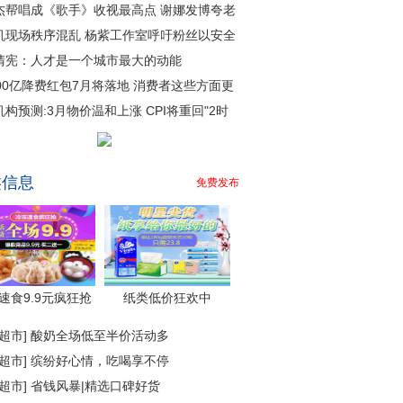
杰帮唱成《歌手》收视最高点 谢娜发博夸老
机现场秩序混乱 杨紫工作室呼吁粉丝以安全
清宪：人才是一个城市最大的动能
000亿降费红包7月将落地 消费者这些方面更
机构预测:3月物价温和上涨 CPI将重回"2时
类信息
免费发布
速食9.9元疯狂抢
纸类低价狂欢中
超市
]
酸奶全场低至半价活动多
超市
]
缤纷好心情，吃喝享不停
超市
]
省钱风暴|精选口碑好货