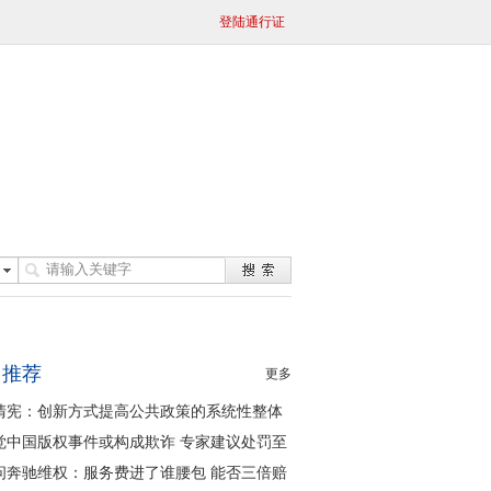
登陆通行证
日推荐
更多
清宪：创新方式提高公共政策的系统性整体
同性
觉中国版权事件或构成欺诈 专家建议处罚至
问奔驰维权：服务费进了谁腰包 能否三倍赔