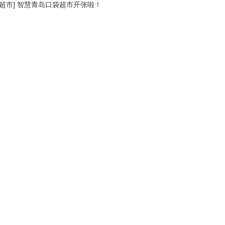
超市
]
智慧青岛口袋超市开张啦！