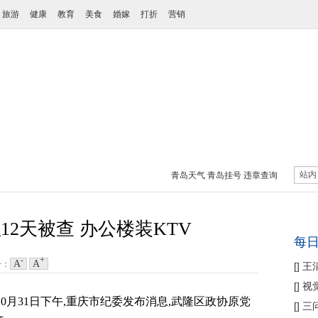
旅游
健康
教育
美食
婚嫁
打折
营销
站内
青岛天气
青岛挂号
违章查询
12天被查 办公楼装KTV
每
-
+
A
A
号：
[
]
王
性协
[
]
视
10月31日下午,重庆市纪委发布消息,武隆区政协原党
痛
[
]
三