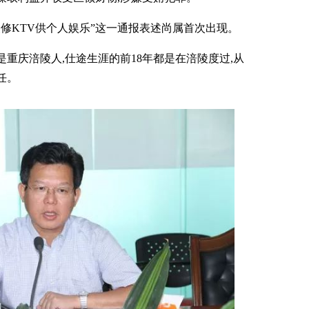
装修KTV供个人娱乐”这一通报表述尚属首次出现。
是重庆涪陵人,仕途生涯的前18年都是在涪陵度过,从
任。