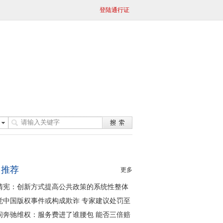
登陆通行证
日推荐
更多
清宪：创新方式提高公共政策的系统性整体
同性
觉中国版权事件或构成欺诈 专家建议处罚至
问奔驰维权：服务费进了谁腰包 能否三倍赔