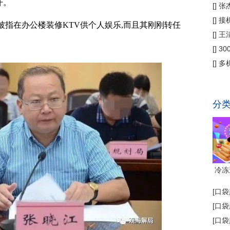
开。
偿
[
]
张
公
[
]
接
被指在办公楼装修KTV供个人娱乐,而且其刚刚转任
为主
[
]
王
[
]
3
省钱
[
]
多
代"
分
冷冻
[
口袋
[
口袋
[
口袋