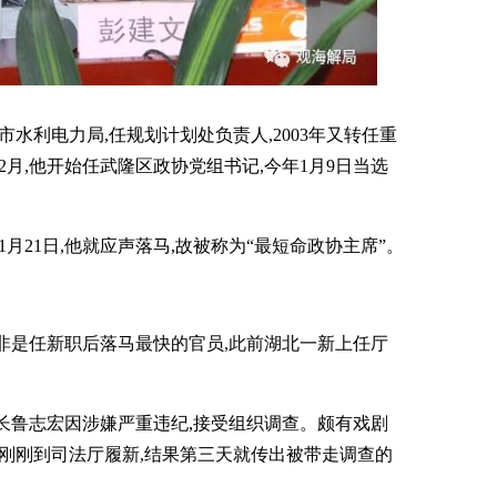
庆市水利电力局,任规划计划处负责人,2003年又转任重
2月,他开始任武隆区政协党组书记,今年1月9日当选
年1月21日,他就应声落马,故被称为“最短命政协主席”。
非是任新职后落马最快的官员,此前湖北一新上任厅
副厅长鲁志宏因涉嫌严重违纪,接受组织调查。颇有戏剧
才刚刚到司法厅履新,结果第三天就传出被带走调查的