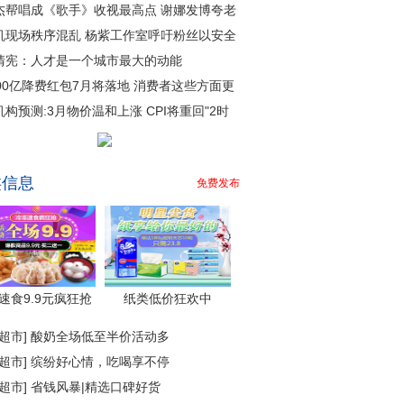
杰帮唱成《歌手》收视最高点 谢娜发博夸老
机现场秩序混乱 杨紫工作室呼吁粉丝以安全
清宪：人才是一个城市最大的动能
000亿降费红包7月将落地 消费者这些方面更
机构预测:3月物价温和上涨 CPI将重回"2时
类信息
免费发布
速食9.9元疯狂抢
纸类低价狂欢中
超市
]
酸奶全场低至半价活动多
超市
]
缤纷好心情，吃喝享不停
超市
]
省钱风暴|精选口碑好货