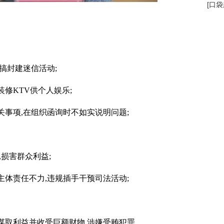
[
口袋
搞封建迷信活动;
修KTV供个人娱乐;
关事项,在组织函询时不如实说明问题;
,损害群众利益;
主体责任不力,违规插手干预司法活动;
谋取利益并收受巨额财物,涉嫌受贿犯罪。