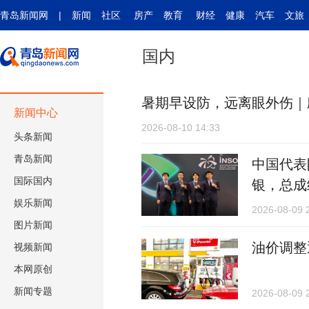
青岛新闻网
|
新闻
社区
房产
教育
财经
健康
汽车
文旅
国内
暑期早设防，远离眼外伤｜
新闻中心
2026-08-10 14:33
头条新闻
青岛新闻
中国代表
国际
国内
银，总成
娱乐新闻
2026-08-09 
图片新闻
油价调整
视频新闻
本网原创
新闻专题
2026-08-09 