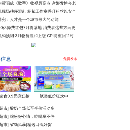
杰帮唱成《歌手》收视最高点 谢娜发博夸老
机现场秩序混乱 杨紫工作室呼吁粉丝以安全
清宪：人才是一个城市最大的动能
000亿降费红包7月将落地 消费者这些方面更
机构预测:3月物价温和上涨 CPI将重回"2时
类信息
免费发布
速食9.9元疯狂抢
纸类低价狂欢中
超市
]
酸奶全场低至半价活动多
超市
]
缤纷好心情，吃喝享不停
超市
]
省钱风暴|精选口碑好货