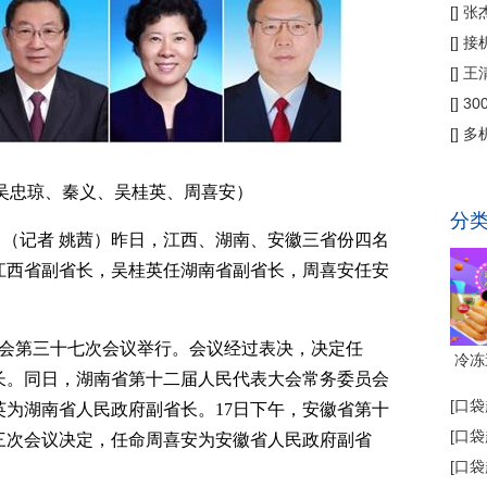
偿
[
]
张
公
[
]
接
为主
[
]
王
[
]
3
省钱
[
]
多
代"
吴忠琼、秦义、吴桂英、周喜安）
分
电 （记者 姚茜）昨日，江西、湖南、安徽三省份四名
江西省副省长，吴桂英任湖南省副省长，周喜安任安
委会第三十七次会议举行。会议经过表决，决定任
冷冻
长。同日，湖南省第十二届人民代表大会常务委员会
[
口袋
为湖南省人民政府副省长。17日下午，安徽省第十
[
口袋
三次会议决定，任命周喜安为安徽省人民政府副省
[
口袋