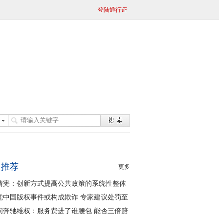
登陆通行证
日推荐
更多
清宪：创新方式提高公共政策的系统性整体
同性
觉中国版权事件或构成欺诈 专家建议处罚至
问奔驰维权：服务费进了谁腰包 能否三倍赔