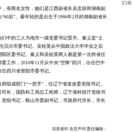
[
口袋
中，有两名女性，她们是江西副省长吴忠琼和湖南副
60后”。最年轻的是出生于1966年2月的湖南副省长
他们中的三人为地市一级党委书记晋升。秦义是“土
呼伦贝尔市委书记。吴桂英从中国政法大学毕业之后
朝阳区委书记。秦义和吴桂英两人都是第一次跨省任
工作，2010年11月从中央“空降”四川，出任巴中
担任四川省资阳市委书记。
府组成部门“一把手”，任辽宁省发改委党组书记、
司司长，国防科工局总工程师，辽宁省科技厅党组书
、党组书记，鞍山市委副书记，市政府代市长，市长
我要爆料
免责声明
责任编辑：