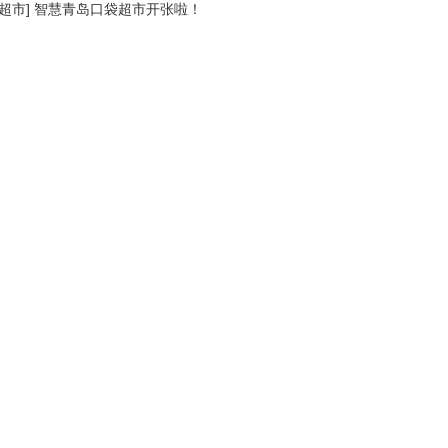
超市
]
智慧青岛口袋超市开张啦！