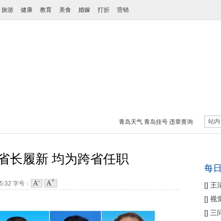
旅游
健康
教育
美食
婚嫁
打折
营销
站内
青岛天气
青岛挂号
违章查询
省长履新 均为跨省任职
每
-
+
A
A
05:32
字号：
[
]
王
性协
[
]
视
痛
[
]
三