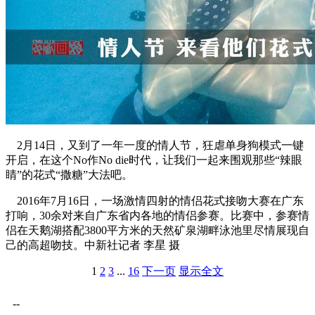
2月14日，又到了一年一度的情人节，狂虐单身狗模式一键
开启，在这个No作No die时代，让我们一起来围观那些“辣眼
睛”的花式“撒糖”大法吧。
2016年7月16日，一场激情四射的情侣花式接吻大赛在广东
打响，30余对来自广东省内各地的情侣参赛。比赛中，参赛情
侣在天鹅湖搭配3800平方米的天然矿泉湖畔泳池里尽情展现自
己的高超吻技。中新社记者 李星 摄
1
2
3
...
16
下一页
显示全文
--