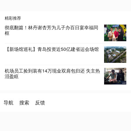
精彩推荐
彻底翻篇！林丹谢杏芳为儿子办百日宴幸福同
框
【新场馆巡礼】青岛投资近50亿建省运会场馆
机场员工捡到装有14万现金双肩包归还 失主热
泪盈眶
导航
搜索
反馈