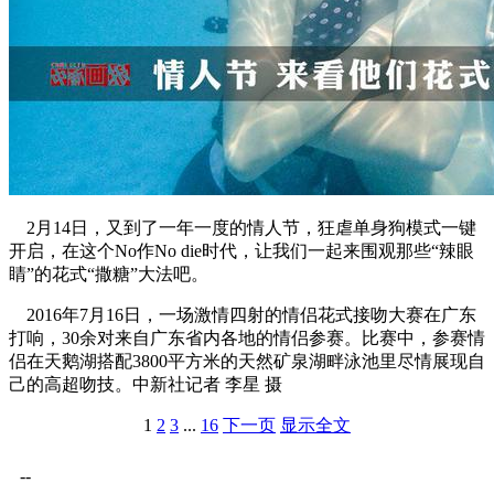
2月14日，又到了一年一度的情人节，狂虐单身狗模式一键
开启，在这个No作No die时代，让我们一起来围观那些“辣眼
睛”的花式“撒糖”大法吧。
2016年7月16日，一场激情四射的情侣花式接吻大赛在广东
打响，30余对来自广东省内各地的情侣参赛。比赛中，参赛情
侣在天鹅湖搭配3800平方米的天然矿泉湖畔泳池里尽情展现自
己的高超吻技。中新社记者 李星 摄
1
2
3
...
16
下一页
显示全文
--