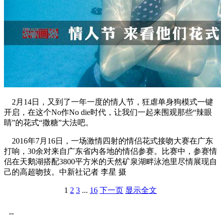
2月14日，又到了一年一度的情人节，狂虐单身狗模式一键
开启，在这个No作No die时代，让我们一起来围观那些“辣眼
睛”的花式“撒糖”大法吧。
2016年7月16日，一场激情四射的情侣花式接吻大赛在广东
打响，30余对来自广东省内各地的情侣参赛。比赛中，参赛情
侣在天鹅湖搭配3800平方米的天然矿泉湖畔泳池里尽情展现自
己的高超吻技。中新社记者 李星 摄
1
2
3
...
16
下一页
显示全文
--