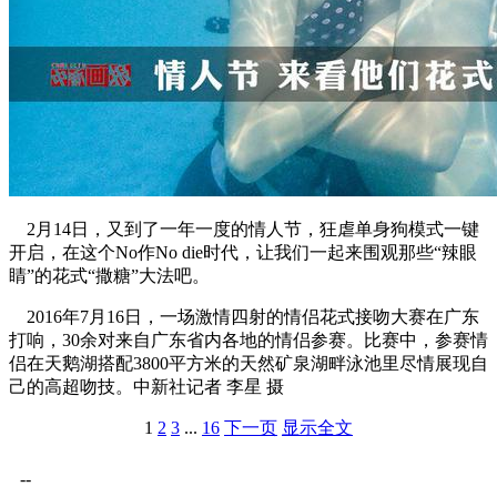
2月14日，又到了一年一度的情人节，狂虐单身狗模式一键
开启，在这个No作No die时代，让我们一起来围观那些“辣眼
睛”的花式“撒糖”大法吧。
2016年7月16日，一场激情四射的情侣花式接吻大赛在广东
打响，30余对来自广东省内各地的情侣参赛。比赛中，参赛情
侣在天鹅湖搭配3800平方米的天然矿泉湖畔泳池里尽情展现自
己的高超吻技。中新社记者 李星 摄
1
2
3
...
16
下一页
显示全文
--