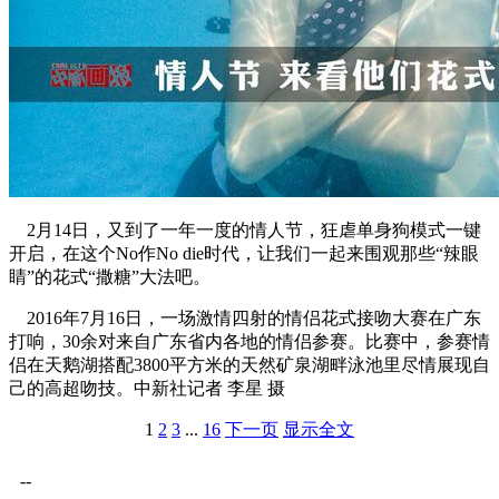
2月14日，又到了一年一度的情人节，狂虐单身狗模式一键
开启，在这个No作No die时代，让我们一起来围观那些“辣眼
睛”的花式“撒糖”大法吧。
2016年7月16日，一场激情四射的情侣花式接吻大赛在广东
打响，30余对来自广东省内各地的情侣参赛。比赛中，参赛情
侣在天鹅湖搭配3800平方米的天然矿泉湖畔泳池里尽情展现自
己的高超吻技。中新社记者 李星 摄
1
2
3
...
16
下一页
显示全文
--