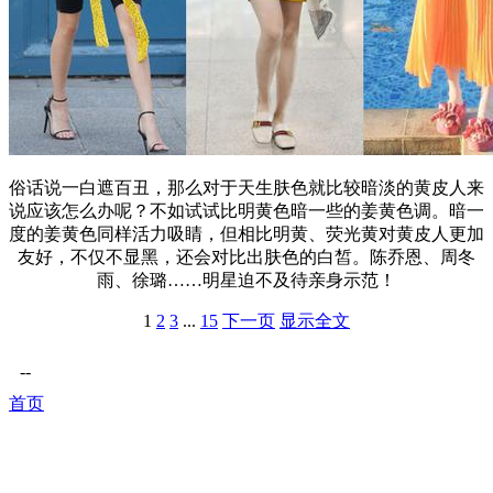
俗话说一白遮百丑，那么对于天生肤色就比较暗淡的黄皮人来
说应该怎么办呢？不如试试比明黄色暗一些的姜黄色调。暗一
度的姜黄色同样活力吸睛，但相比明黄、荧光黄对黄皮人更加
友好，不仅不显黑，还会对比出肤色的白皙。陈乔恩、周冬
雨、徐璐……明星迫不及待亲身示范！
1
2
3
...
15
下一页
显示全文
--
首页