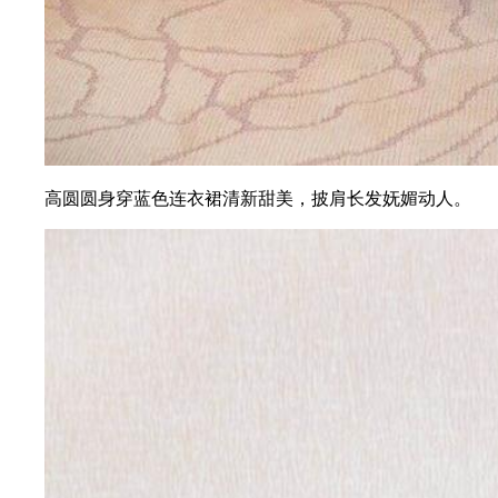
高圆圆身穿蓝色连衣裙清新甜美，披肩长发妩媚动人。