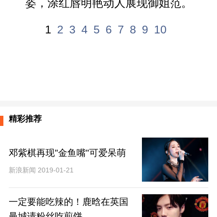
姿，涂红唇明艳动人展现御姐范。
1
2
3
4
5
6
7
8
9
10
精彩推荐
邓紫棋再现"金鱼嘴"可爱呆萌
新浪新闻 2019-01-21
一定要能吃辣的！鹿晗在英国
曼城请粉丝吃煎饼