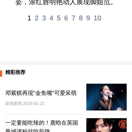
姿，涂红唇明艳动人展现御姐范。
1
2
3
4
5
6
7
8
9
10
精彩推荐
邓紫棋再现"金鱼嘴"可爱呆萌
新浪新闻 2019-01-21
一定要能吃辣的！鹿晗在英国
曼城请粉丝吃煎饼