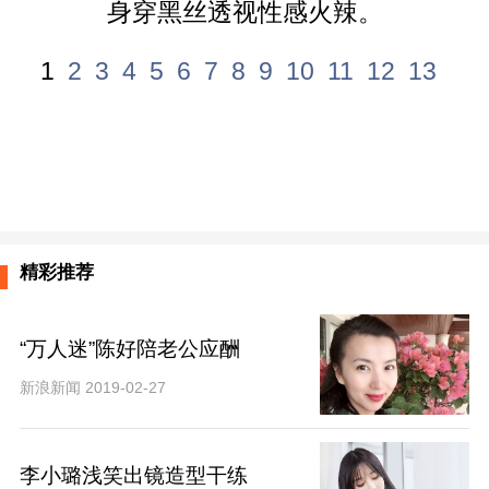
身穿黑丝透视性感火辣。
1
2
3
4
5
6
7
8
9
10
11
12
13
精彩推荐
“万人迷”陈好陪老公应酬
新浪新闻 2019-02-27
李小璐浅笑出镜造型干练