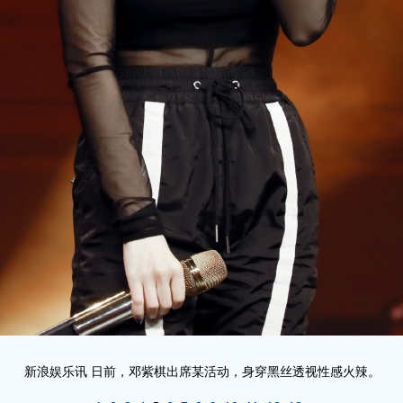
新浪娱乐讯 日前，邓紫棋出席某活动，身穿黑丝透视性感火辣。