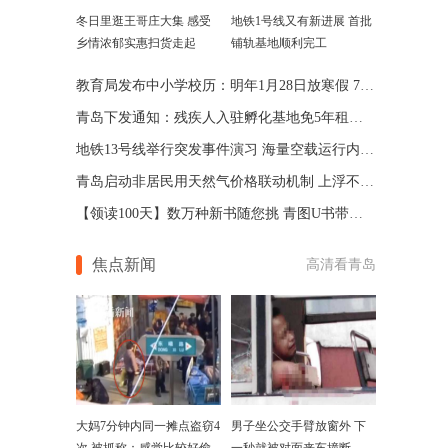
冬日里逛王哥庄大集 感受
地铁1号线又有新进展 首批
乡情浓郁实惠扫货走起
铺轨基地顺利完工
教育局发布中小学校历：明年1月28日放寒假 7月8日放暑假
青岛下发通知：残疾人入驻孵化基地免5年租金和宽带费
地铁13号线举行突发事件演习 海量空载运行内景图曝光
青岛启动非居民用天然气价格联动机制 上浮不超过20%
【领读100天】数万种新书随您挑 青图U书带您走进书世界
焦点新闻
高清看青岛
大妈7分钟内同一摊点盗窃4
男子坐公交手臂放窗外 下