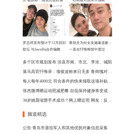
次 被抓称：感觉比较好偷
一秒就被对面来车撞断
罗志祥宣布预计于12月回归
蒋劲夫为向女友施暴道歉：
歌坛 与JawnHa合作编舞
一直在忏悔悔恨中度过
多个区市规划发布 涉及市南、市北、李沧、城阳
落马高官忏悔录：项俊波称来日无多 鲁炜愧对妻儿
每人每年4000元 符合条件的快来领取这项补贴(图)
张杰微博晒运动照减肥餐 自侃保持健身将变成彭于晏
38岁姚晨缩唇手术成功？网上晒近照 网友：反而没特色
频道精选
公告:青岛市退役军人和其他优抚对象信息采集