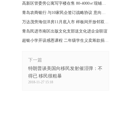
高新区管委旁公寓写字楼在售 80-4000㎡现铺发售
青岛农商银行:与10家民企签订战略协议 意向授信100亿
万达茂旁海信洋房11月底入市 样板间开放邻双地铁
青岛民进市南区出版文化支部送文化进企业联谊
超银小学开设感恩课程 二年级学生义卖筹款捐儿童福利院
下一篇
特朗普谈美国向移民发射催泪弹：不
得已 移民很粗暴
2018-11-27 15:18