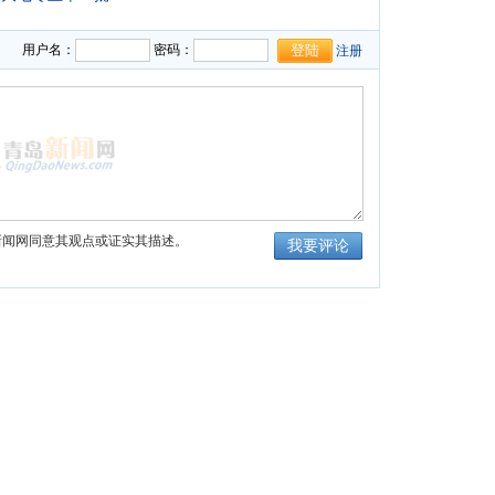
填4个
06-28
集志愿机会
05-29
用户名：
密码：
注册
新闻网同意其观点或证实其描述。