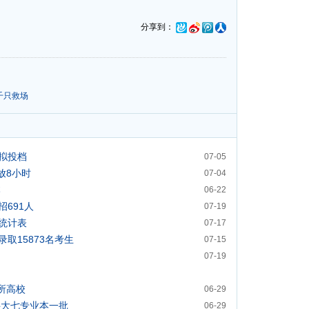
分享到：
千只救场
拟投档
07-05
放8小时
07-04
本
06-22
691人
07-19
况统计表
07-17
取15873名考生
07-15
07-19
所高校
06-29
科大七专业本一批
06-29