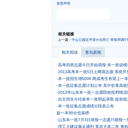
免责声明
-
-
相关链接
上一篇：
中山公园近半萤火虫死亡 将每周调5
相关阅读
青岛新闻
·
高考四类志愿今日开始填报 本一批设模
·
2013高考本一批5日上网填志愿 系统开
·
本一批招生增5000 两成考生有望上一
·
本一批征集志愿计划公布 其中驻青高校招
·
2012年山东本一批一志愿院校投档情
·
自主招生今结束本一批明起录取 提前批录
·
本一批征集志愿成绩分段表公布
超一本90分也落榜
·
山东本一批7月3日填报一志愿只能报一
·
理工大建议服从调剂
青农大本二批
青