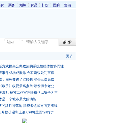
美食
票务
婚嫁
食品
打折
团购
营销
站内
更多
新方式提高公共政策的系统性整体性协同性
权事件或构成欺诈 专家建议处罚至痛
权：服务费进了谁腰包 能否三倍赔偿
《歌手》收视最高点 谢娜发博夸老公
序混乱 杨紫工作室呼吁粉丝以安全为主
才是一个城市最大的动能
费红包7月将落地 消费者这些方面更省钱
3月物价温和上涨 CPI将重回"2时代"