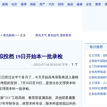
新闻
社区
微博
维权
房产
汽车
财经
旅游
健康
女性
教育
>
青岛新闻
> > 正文
青岛天气
青岛挂号
违章查询
每日推荐
投档 19日开始本一批录检
·[
]
王清宪：创
·[
]
视觉中国版
T
--
2013-07-16 05:45:42 字号：
T
·[
]
三问奔驰维
·[
]
张杰帮唱成
已经过去半个多月了，今天开始高考录取将进入最精
·[
]
接机现场秩
考院的安排，7月16日至18日，是首次在文理类本科
·[
]
王清宪：人
·[
]
3000亿降
为文理类本科一批录检。
·[
]
多机构预测:
211”工程高校、教育部直属高校、其他部委属重
7年学制专业，体育本科专业，除本科提前批以外的