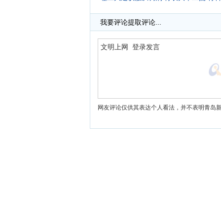
·
三万高考生明起报志愿 本一批征集志愿
·
今年高考能填8次志愿 本一批增一次征
我要评论
提取评论...
网友评论仅供其表达个人看法，并不表明青岛