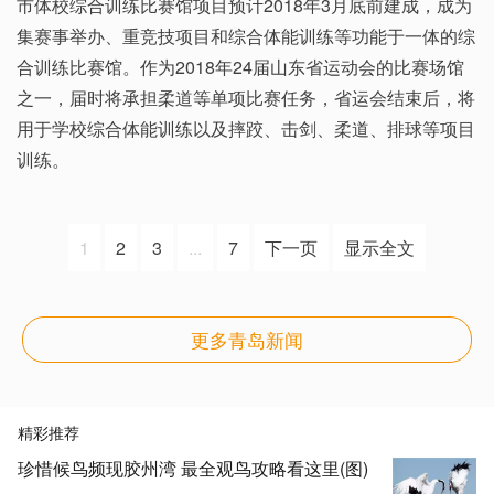
市体校综合训练比赛馆项目预计2018年3月底前建成，成为
集赛事举办、重竞技项目和综合体能训练等功能于一体的综
合训练比赛馆。作为2018年24届山东省运动会的比赛场馆
之一，届时将承担柔道等单项比赛任务，省运会结束后，将
用于学校综合体能训练以及摔跤、击剑、柔道、排球等项目
训练。
1
2
3
...
7
下一页
显示全文
更多青岛新闻
精彩推荐
珍惜候鸟频现胶州湾 最全观鸟攻略看这里(图)