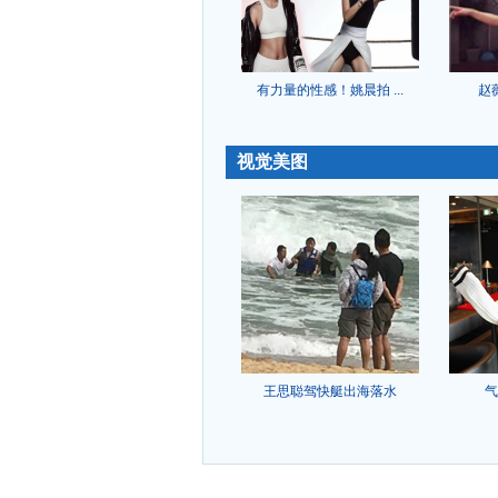
有力量的性感！姚晨拍 ...
赵
-
视觉美图
王思聪驾快艇出海落水
气
-