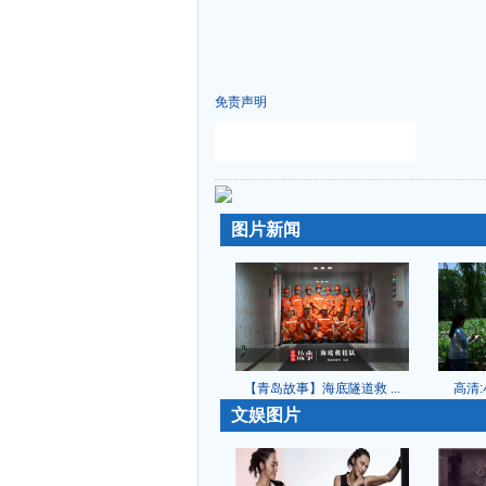
免责声明
-
-
图片新闻
【青岛故事】海底隧道救 ...
高清:
-
文娱图片