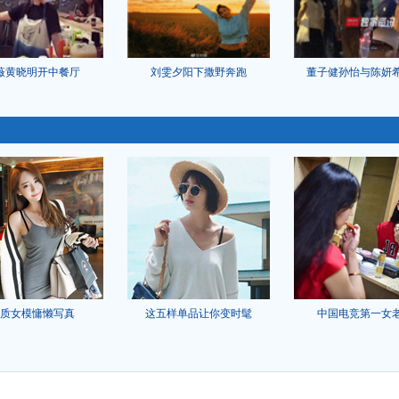
薇黄晓明开中餐厅
刘雯夕阳下撒野奔跑
董子健孙怡与陈妍
质女模慵懒写真
这五样单品让你变时髦
中国电竞第一女