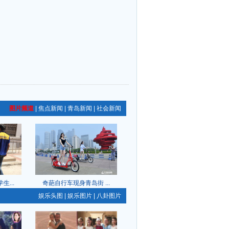
图片频道
|
焦点新闻
|
青岛新闻
|
社会新闻
...
奇葩自行车现身青岛街 ...
娱乐头图
|
娱乐图片
|
八卦图片