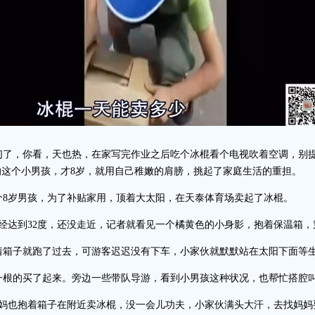
了，你看，天也热，在家写完作业之后吃个冰棍看个电视吹着空调，别提
这个小男孩，才8岁，就用自己稚嫩的肩膀，挑起了家庭生活的重担。
8岁男孩，为了补贴家用，顶着大太阳，在天泰体育场卖起了冰棍。
经达到32度，还没走近，记者就看见一个橘黄色的小身影，抱着保温箱，
箱子就跑了过去，可游客迟迟没有下车，小家伙就默默站在太阳下面等
根的买了起来。旁边一些带队导游，看到小男孩这种状况，也帮忙搭腔
妈也抱着箱子在附近卖冰棍，没一会儿功夫，小家伙满头大汗，去找妈妈