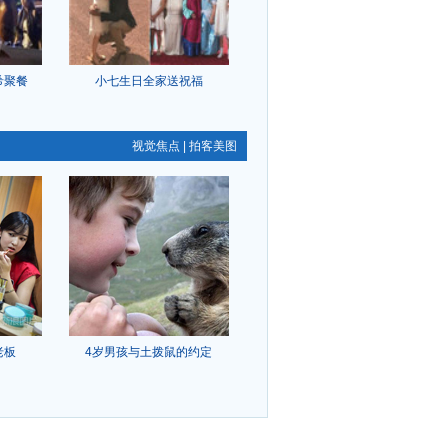
希聚餐
小七生日全家送祝福
视觉焦点
|
拍客美图
老板
4岁男孩与土拨鼠的约定