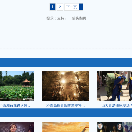
1
2
下一页
提示：支持← →箭头翻页
小西湖荷花进入盛...
济青高铁青阳隧道即将 ...
山大青岛搬家现场 学生