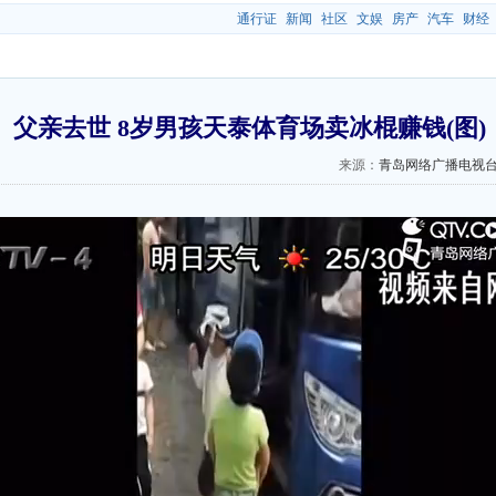
通行证
新闻
社区
文娱
房产
汽车
财经
父亲去世 8岁男孩天泰体育场卖冰棍赚钱(图)
来源：
青岛网络广播电视