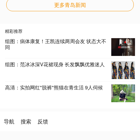
更多青岛新闻
精彩推荐
组图：病体康复！王凯连续两周会友 状态大不
同
组图：范冰冰深V花裙现身 长发飘飘优雅迷人
高清：实拍网红"脱裤"熊猫在青生活 9人伺候
导航
搜索
反馈