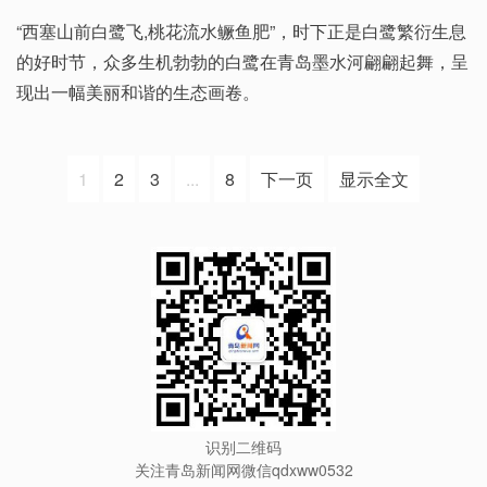
“西塞山前白鹭飞,桃花流水鳜鱼肥”，时下正是白鹭繁衍生息
的好时节，众多生机勃勃的白鹭在青岛墨水河翩翩起舞，呈
现出一幅美丽和谐的生态画卷。
1
2
3
...
8
下一页
显示全文
识别二维码
关注青岛新闻网微信qdxww0532