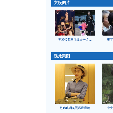
-
文娱图片
李湘带着王诗龄出来炫 ...
王菲
-
视觉美图
范玮琪晒美照尽显温婉
中央
-