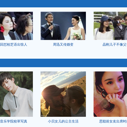
回怼柏芝语出惊人
周迅又传婚变
晶刚儿子不像父
音乐学院校草写真
小贝女儿的公主生活
思聪前女友出席时