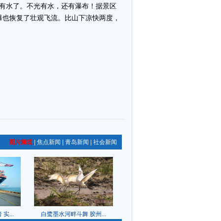
天有水了。不光有水，还有瀑布！据景区
瀑也恢复了壮观飞流。比山下凉快两度，
图片频道
|
焦点新闻
|
青岛新闻
|
社会新闻
...
白鹭墨水河畔斗舞 胶州...