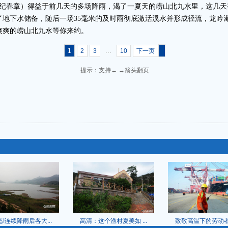
/图 纪春章）得益于前几天的多场降雨，渴了一夏天的崂山北九水里，这几
了地下水储备，随后一场35毫米的及时雨彻底激活溪水并形成径流，龙吟
爽爽的崂山北九水等你来约。
1
...
2
3
10
下一页
提示：支持← →箭头翻页
!连续降雨后各大...
高清：这个渔村夏美如 ...
致敬高温下的劳动者 实