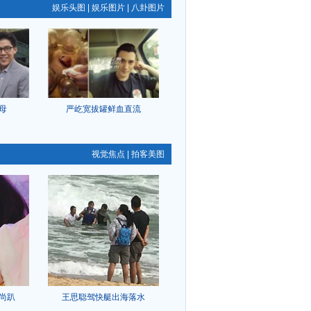
娱乐头图
|
娱乐图片
|
八卦图片
母
严屹宽拔罐鲜血直流
视觉焦点
|
拍客美图
尚趴
王思聪驾快艇出海落水