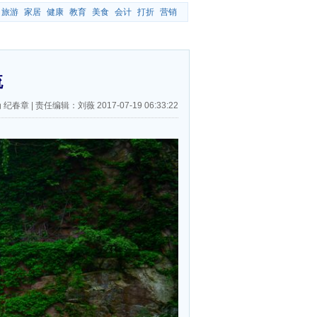
旅游
家居
健康
教育
美食
会计
打折
营销
流
 纪春章
|
责任编辑：刘薇
2017-07-19 06:33:22