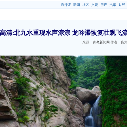
通行证
新闻
社区
文娱
房产
汽车
财经
高清:北九水重现水声淙淙 龙吟瀑恢复壮观飞
来源：
青岛新闻网
作者：庞为