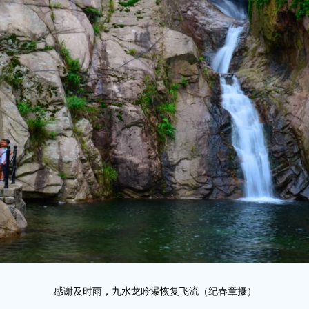
感谢及时雨，九水龙吟瀑恢复飞流（纪春章摄）