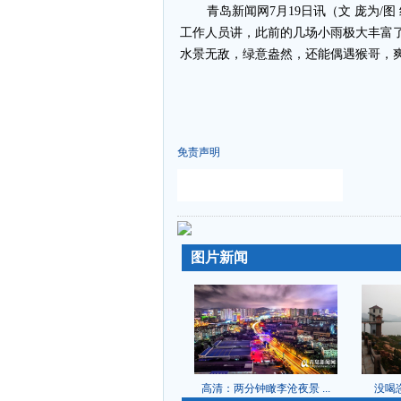
青岛新闻网7月19日讯（文 庞为
工作人员讲，此前的几场小雨极大丰富
水景无敌，绿意盎然，还能偶遇猴哥，
免责声明
-
-
图片新闻
高清：两分钟瞰李沧夜景 ...
没喝恣