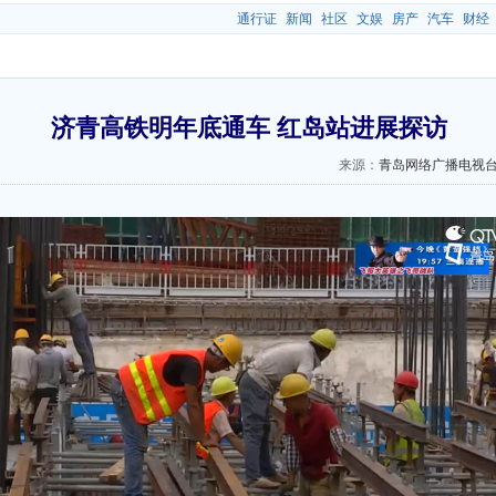
通行证
新闻
社区
文娱
房产
汽车
财经
济青高铁明年底通车 红岛站进展探访
来源：
青岛网络广播电视