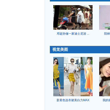
邓超孙俪一家迪士尼游 ...
陪林
-
视觉美图
姜黄色连衣裙美白力MAX
我的
-