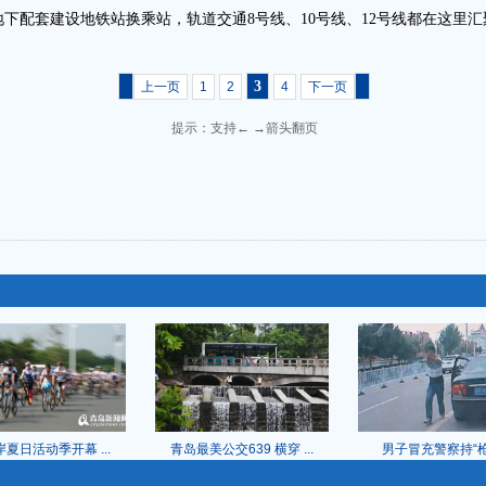
配套建设地铁站换乘站，轨道交通8号线、10号线、12号线都在这里
3
上一页
1
2
4
下一页
提示：支持← →箭头翻页
夏日活动季开幕 ...
青岛最美公交639 横穿 ...
男子冒充警察持“枪” 