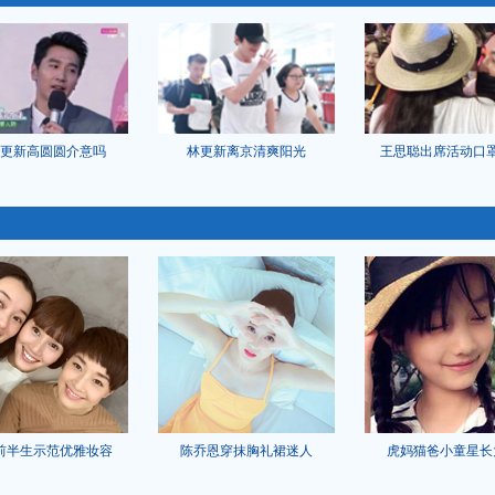
更新高圆圆介意吗
林更新离京清爽阳光
王思聪出席活动口
前半生示范优雅妆容
陈乔恩穿抹胸礼裙迷人
虎妈猫爸小童星长