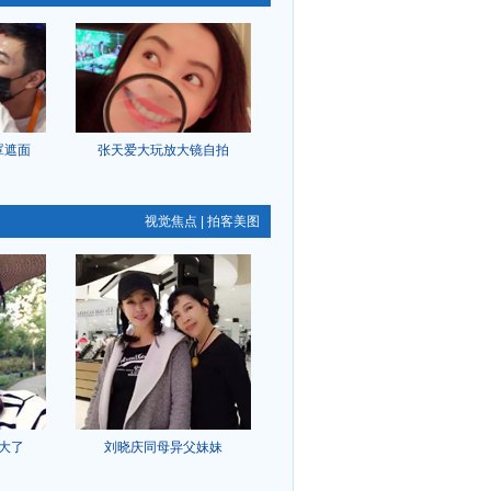
罩遮面
张天爱大玩放大镜自拍
视觉焦点
|
拍客美图
大了
刘晓庆同母异父妹妹