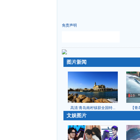
免责声明
-
-
图片新闻
高清:青岛南村镇获全国特...
【青岛
-
文娱图片