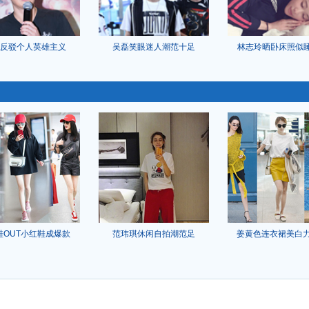
反驳个人英雄主义
吴磊笑眼迷人潮范十足
林志玲晒卧床照似
鞋OUT小红鞋成爆款
范玮琪休闲自拍潮范足
姜黄色连衣裙美白力