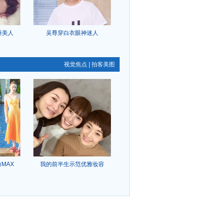
睡美人
吴尊穿白衣眼神迷人
视觉焦点
|
拍客美图
MAX
我的前半生示范优雅妆容