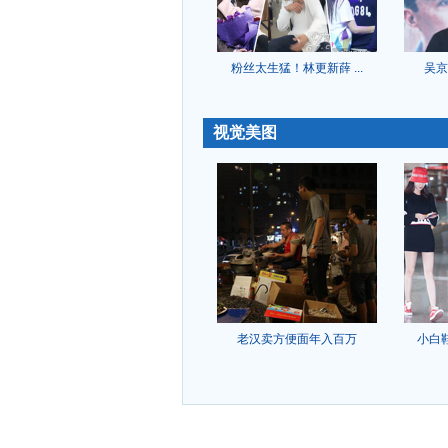
粉丝太生猛！林更新薛 ...
吴京
-
视觉美图
老汉卖方便面年入百万
小白
-